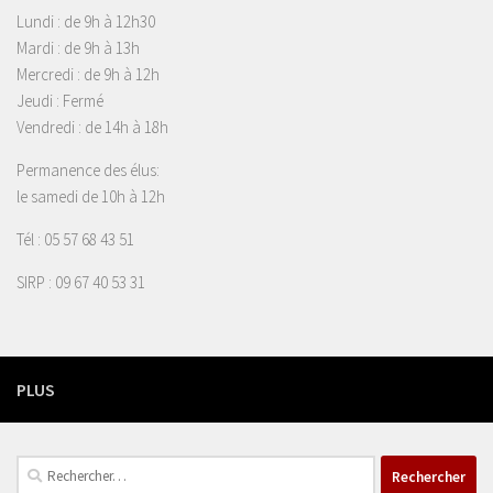
Lundi : de 9h à 12h30
Mardi : de 9h à 13h
Mercredi : de 9h à 12h
Jeudi : Fermé
Vendredi : de 14h à 18h
Permanence des élus:
le samedi de 10h à 12h
Tél : 05 57 68 43 51
SIRP : 09 67 40 53 31
PLUS
Rechercher :