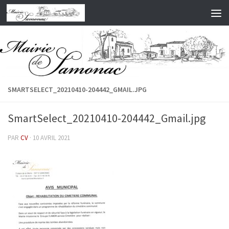
Skip to content
SMARTSELECT_20210410-204442_GMAIL.JPG
SmartSelect_20210410-204442_Gmail.jpg
PAR
CV
·
10 AVRIL 2021