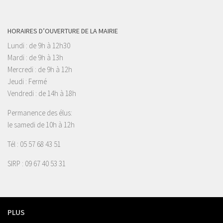
HORAIRES D’OUVERTURE DE LA MAIRIE
Lundi : de 9h à 12h30
Mardi : de 9h à 13h
Mercredi : de 9h à 12h
Jeudi : Fermé
Vendredi : de 14h à 18h
Permanence des élus:
le samedi de 10h à 12h
Tél : 05 57 68 43 51
SIRP : 09 67 40 53 31
PLUS