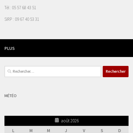
Tél : 05 57 68 43 51
SIRP : 09 67 40 53 31
PLUS
Rechercher :
MÉTÉO
août 2026
L
M
M
J
V
S
D