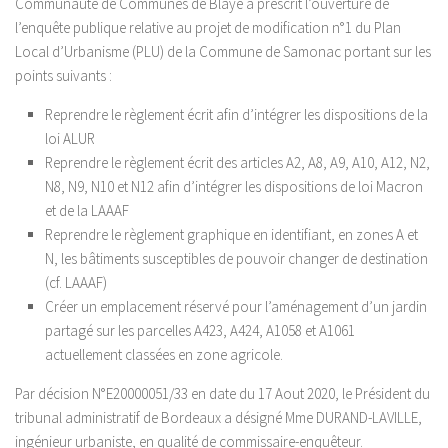
Communauté de Communes de Blaye a prescrit l’ouverture de
l’enquête publique relative au projet de modification n°1 du Plan
Local d’Urbanisme (PLU) de la Commune de Samonac portant sur les
points suivants :
Reprendre le règlement écrit afin d’intégrer les dispositions de la
loi ALUR
Reprendre le règlement écrit des articles A2, A8, A9, A10, A12, N2,
N8, N9, N10 et N12 afin d’intégrer les dispositions de loi Macron
et de la LAAAF
Reprendre le règlement graphique en identifiant, en zones A et
N, les bâtiments susceptibles de pouvoir changer de destination
(cf. LAAAF)
Créer un emplacement réservé pour l’aménagement d’un jardin
partagé sur les parcelles A423, A424, A1058 et A1061
actuellement classées en zone agricole.
Par décision N°E20000051/33 en date du 17 Aout 2020, le Président du
tribunal administratif de Bordeaux a désigné Mme DURAND-LAVILLE,
ingénieur urbaniste, en qualité de commissaire-enquêteur.