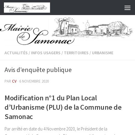
Skip to content
ACTUALITÉS
/
INFOS USAGERS
/
TERRITOIRES
/
URBANISME
Avis d’enquête publique
PAR
CV
·
6 NOVEMBRE 2020
Modification n°1 du Plan Local
d’Urbanisme (PLU) de la Commune de
Samonac
Par arrêté en date du 4 Novembre 2020, le Président de la