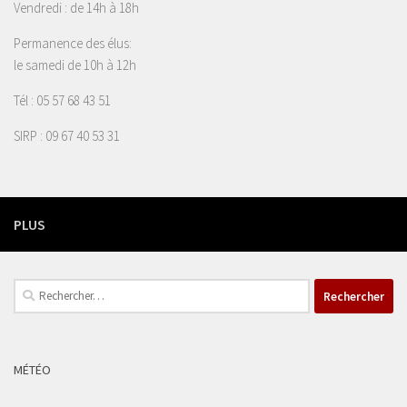
Vendredi : de 14h à 18h
Permanence des élus:
le samedi de 10h à 12h
Tél : 05 57 68 43 51
SIRP : 09 67 40 53 31
PLUS
Rechercher :
MÉTÉO