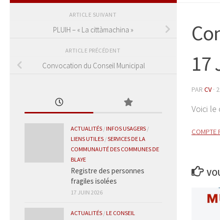
ARTICLE SUIVANT
Com
PLUIH – « La cittàmachina »
ARTICLE PRÉCÉDENT
17 
Convocation du Conseil Municipal
PAR
CV
·
2
Voici l
ACTUALITÉS
/
INFOS USAGERS
/
COMPTE R
LIENS UTILES
/
SERVICES DE LA
COMMUNAUTÉ DES COMMUNES DE
BLAYE
Registre des personnes
VOU
fragiles isolées
17 JUIN 2026
ACTUALITÉS
/
LE CONSEIL