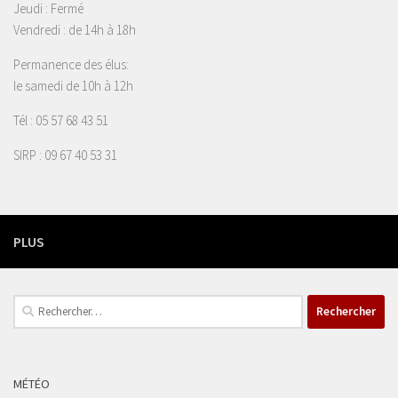
Jeudi : Fermé
Vendredi : de 14h à 18h
Permanence des élus:
le samedi de 10h à 12h
Tél : 05 57 68 43 51
SIRP : 09 67 40 53 31
PLUS
Rechercher :
MÉTÉO