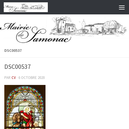
Skip to content
DSC00537
DSC00537
PAR
CV
·
6 OCTOBRE 2020