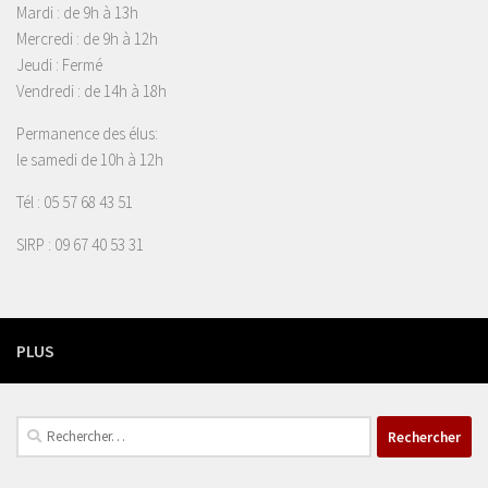
Mardi : de 9h à 13h
Mercredi : de 9h à 12h
Jeudi : Fermé
Vendredi : de 14h à 18h
Permanence des élus:
le samedi de 10h à 12h
Tél : 05 57 68 43 51
SIRP : 09 67 40 53 31
PLUS
Rechercher :