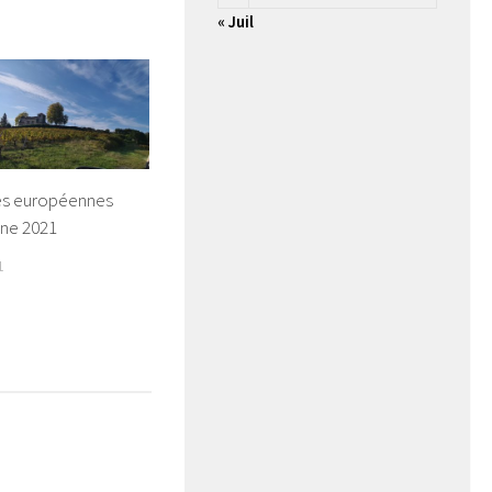
« Juil
es européennes
ine 2021
1