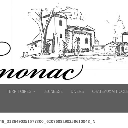
TERRITOIRES
JEUNESSE
DIVERS
CHATEAUX VITICOL
46_3186490351577300_6207608299359610948_N