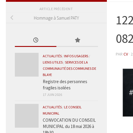
ARTICLE PRÉCÉDENT
12
Hommage à Samuel PATY
08
PAR
CV
·
2
ACTUALITÉS
/
INFOS USAGERS
/
LIENS UTILES
/
SERVICES DE LA
COMMUNAUTÉ DES COMMUNES DE
BLAYE
Registre des personnes
fragiles isolées
17 JUIN 2026
ACTUALITÉS
/
LE CONSEIL
MUNICIPAL
CONVOCATION DU CONSEIL
MUNICIPAL du 18 mai 2026 à
18h30