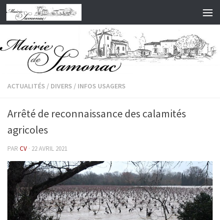
Skip to content
ACTUALITÉS
/
DIVERS
/
INFOS USAGERS
Arrêté de reconnaissance des calamités
agricoles
PAR
CV
·
22 AVRIL 2021