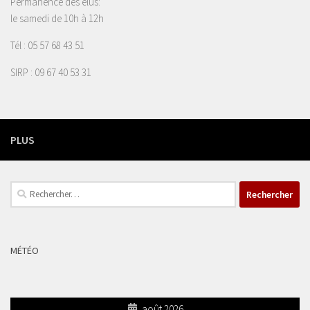
Permanence des élus:
le samedi de 10h à 12h
Tél : 05 57 68 43 51
SIRP : 09 67 40 53 31
PLUS
Rechercher :
MÉTÉO
août 2026