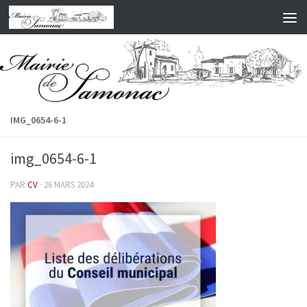
Skip to content
IMG_0654-6-1
img_0654-6-1
PAR
CV
·
26 MARS 2024