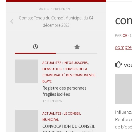
ARTICLE PRÉCÉDENT
com
Compte Tendu du Conseil Municipal du 04
décembre 2023
PAR
CV
·
1
compte
ACTUALITÉS
/
INFOS USAGERS
/
VOU
LIENS UTILES
/
SERVICES DE LA
COMMUNAUTÉ DES COMMUNES DE
BLAYE
Registre des personnes
fragiles isolées
17 JUIN 2026
Influenza
ACTUALITÉS
/
LE CONSEIL
Renforc
MUNICIPAL
de biosé
CONVOCATION DU CONSEIL