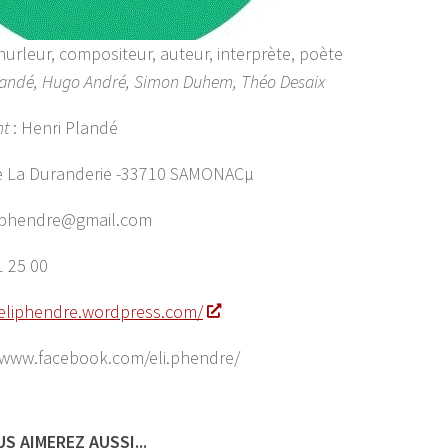
hurleur, compositeur, auteur, interprète, poète
landé, Hugo André, Simon Duhem, Théo Desaix
nt
: Henri Plandé
e La Duranderie -33710 SAMONACµ
liphendre@gmail.com
1 25 00
/eliphendre.wordpress.com/
/www.facebook.com/eli.phendre/
S AIMEREZ AUSSI...