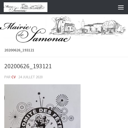
Skip to content
20200626_193121
20200626_193121
PAR
CV
·
24 JUILLET 2020