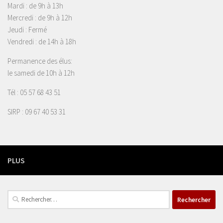
Mardi : de 9h à 13h
Mercredi : de 9h à 12h
Jeudi : Fermé
Vendredi : de 14h à 18h
Permanence des élus:
le samedi de 10h à 12h
Tél : 05 57 68 43 51
SIRP : 09 67 40 53 31
PLUS
Rechercher :