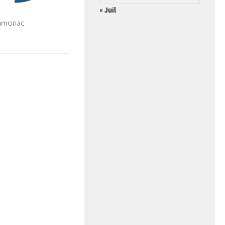
« Juil
amonac