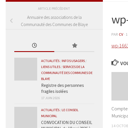
ARTICLE PRÉCÉDENT
wp
Annuaire des associations de la
Communauté des Communes de Blaye
PAR
CV
·
1
wp-166
ACTUALITÉS
/
INFOS USAGERS
/
VOU
LIENS UTILES
/
SERVICES DE LA
COMMUNAUTÉ DES COMMUNES DE
BLAYE
Registre des personnes
fragiles isolées
17 JUIN 2026
Compte 
ACTUALITÉS
/
LE CONSEIL
Municipa
MUNICIPAL
CONVOCATION DU CONSEIL
14 OCTOB