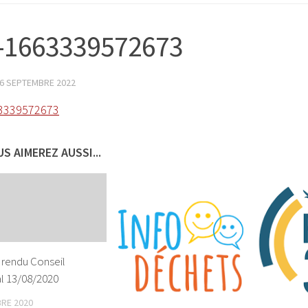
-1663339572673
6 SEPTEMBRE 2022
3339572673
S AIMEREZ AUSSI...
rendu Conseil
l 13/08/2020
RE 2020