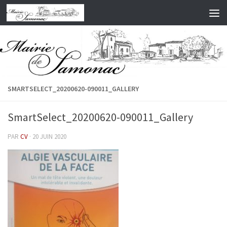
Skip to content
SMARTSELECT_20200620-090011_GALLERY
SmartSelect_20200620-090011_Gallery
PAR
CV
·
20 JUIN 2020