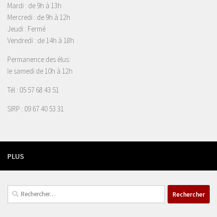
Mardi : de 9h à 13h
Mercredi : de 9h à 12h
Jeudi : Fermé
Vendredi : de 14h à 18h
Permanence des élus:
le samedi de 10h à 12h
Tél : 05 57 68 43 51
SIRP : 09 67 40 53 31
PLUS
Rechercher :