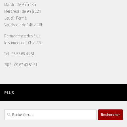
Mardi : de 9h à 13h
Mercredi : de 9h à 12h
Jeudi : Fermé
Vendredi : de 14h à 18h
Permanence des élus:
le samedi de 10h à 12h
Tél : 05 57 68 43 51
SIRP : 09 67 40 53 31
PLUS
Rechercher :