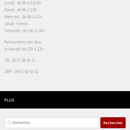
Lundi : de 9h à 12h30
Mardi : de 9h à 13h
Mercredi : de 9h à 12h
Jeudi : Fermé
Vendredi : de 14h à 18h
Permanence des élus:
le samedi de 10h à 12h
Tél : 05 57 68 43 51
SIRP : 09 67 40 53 31
PLUS
Rechercher :