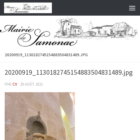
Skip to content
20200919_1130182745154883504831489.JPG
20200919_1130182745154883504831489.jpg
PAR
CV
·
28 AOÛT 2021