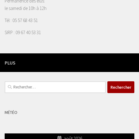
Permanence des élus:
le samedi de 10h à 12h
Tél : 05 57 68 43 51
SIRP : 09 67 40 53 31
PLUS
Rechercher :
MÉTÉO
août 2026