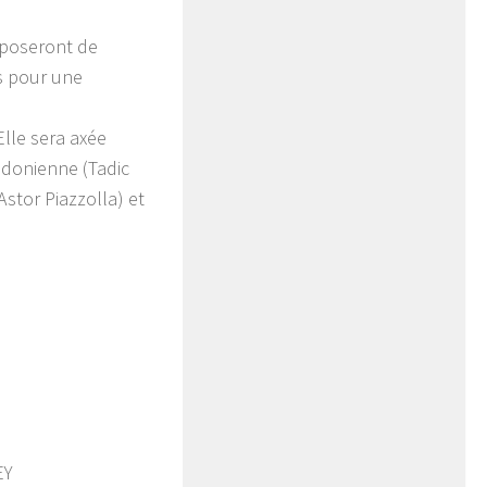
roposeront de
es pour une
Elle sera axée
édonienne (Tadic
Astor Piazzolla) et
EY