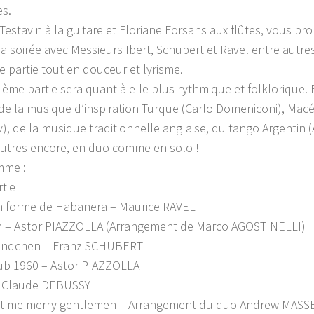
es.
Testavin à la guitare et Floriane Forsans aux flûtes, vous p
la soirée avec Messieurs Ibert, Schubert et Ravel entre autr
e partie tout en douceur et lyrisme.
ième partie sera quant à elle plus rythmique et folklorique. 
de la musique d’inspiration Turque (Carlo Domeniconi), Mac
v), de la musique traditionnelle anglaise, du tango Argentin (
autres encore, en duo comme en solo !
mme :
rtie
n forme de Habanera – Maurice RAVEL
n – Astor PIAZZOLLA (Arrangement de Marco AGOSTINELLI)
tändchen – Franz SCHUBERT
ub 1960 – Astor PIAZZOLLA
– Claude DEBUSSY
st me merry gentlemen – Arrangement du duo Andrew MASS