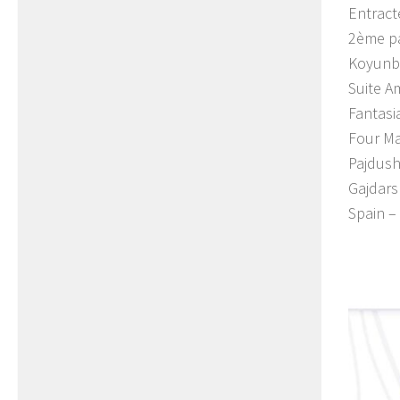
Entract
2ème pa
Koyunb
Suite 
Fantas
Four Ma
Pajdus
Gajdar
Spain 