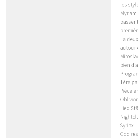
les styl
Myriam 
passer 
premièr
La deux
autour 
Mirosla
bien d’
Progra
1ère pa
Pièce e
Oblivio
Lied S
Nightcl
Syrinx 
God re