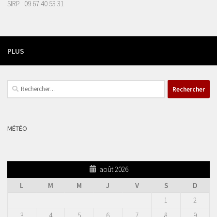
SIRP : 09 67 40 53 31
PLUS
Rechercher :
MÉTÉO
août 2026
L
M
M
J
V
S
D
1
2
3
4
5
6
7
8
9