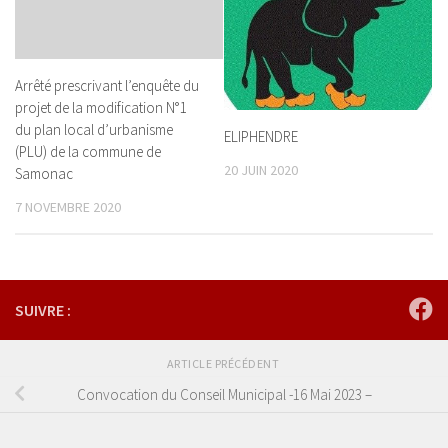
Arrêté prescrivant l’enquête du
projet de la modification N°1
du plan local d’urbanisme
ELIPHENDRE
(PLU) de la commune de
20 JUIN 2020
Samonac
7 NOVEMBRE 2020
SUIVRE :
ARTICLE PRÉCÉDENT
Convocation du Conseil Municipal -16 Mai 2023 –