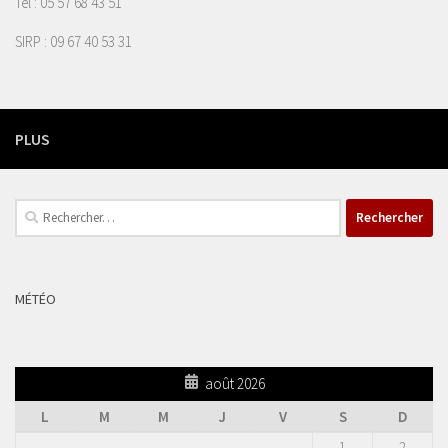
Tél : 05 57 68 43 51
SIRP : 09 67 40 53 31
PLUS
Rechercher :
MÉTÉO
août 2026
L
M
M
J
V
S
D
1
2