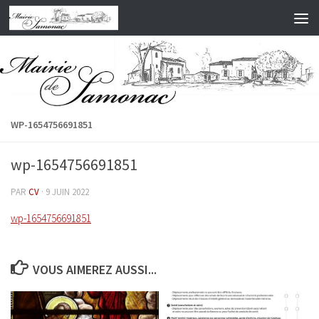
Skip to content
WP-1654756691851
wp-1654756691851
PAR
CV
·
9 JUIN 2022
wp-1654756691851
VOUS AIMEREZ AUSSI...